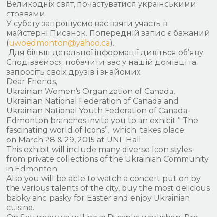
Великодніх свят, почастуватися українськими
стравами.
У суботу запрошуємо вас взяти участь в
майстерні Писанок. Попередній запис є бажаний
(
uwoedmonton@yahoo.ca
).
Для більш детальної інформації дивіться об’яву.
Сподіваємося побачити вас у нашій домівці та
запросіть своїх друзів і знайомих
Dear Friends,
Ukrainian Women’s Organization of Canada,
Ukrainian National Federation of Canada and
Ukrainian National Youth Federation of Canada-
Edmonton branches invite you to an exhibit ” The
fascinating world of Icons”, which takes place
on March 28 & 29, 2015 at UNF Hall.
This exhibit will include many diverse Icon styles
from private collections of the Ukrainian Community
in Edmonton.
Also you will be able to watch a concert put on by
the various talents of the city, buy the most delicious
babky and pasky for Easter and enjoy Ukrainian
cuisine.