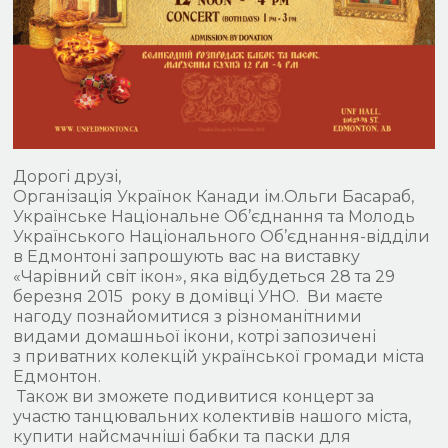
Дорогі друзі,
Організація Українок Канади ім.Ольги Басараб,
Українське Національне Об’єднання та Молодь
Українського Національного Об’єднання-відділи
в Едмонтоні запрошують вас на виставку
«Чарівний світ ікон», яка відбудеться 28 та 29
березня 2015 року в домівці УНО. Ви маєте
нагоду познайомитися з різноманітними
видами домашньої ікони, котрі запозичені
з приватних колекцій української громади міста
Едмонтон.
Також ви зможете подивитися концерт за
участю танцювальних колективів нашого міста,
купити найсмачніші бабки та паски для