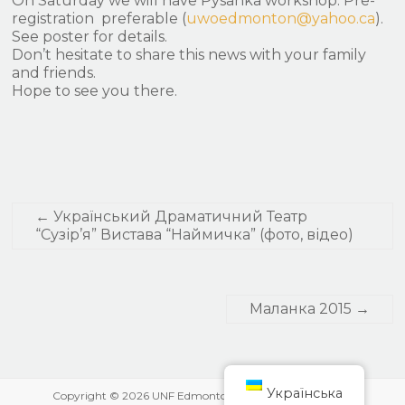
On Saturday we will have Pysanka workshop. Pre-
registration preferable (
uwoedmonton@yahoo.ca
).
See poster for details.
Don’t hesitate to share this news with your family
and friends.
Hope to see you there.
←
Український Драматичний Театр
“Сузір’я” Вистава “Наймичка” (фото, відео)
Маланка 2015
→
Українська
Copyright © 2026
UNF Edmonton
Designed by Web YVA