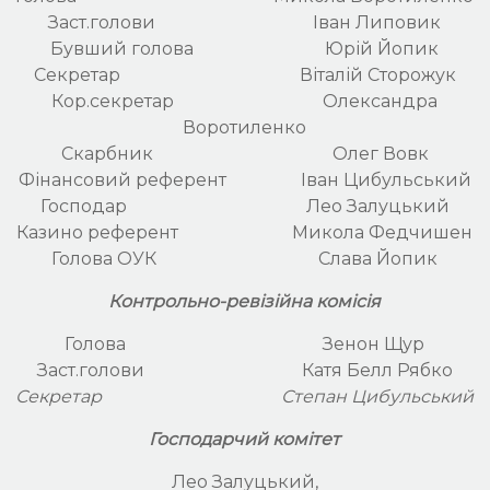
Заст.голови Іван Липовик
Бувший голова Юрій Йопик
Секретар Віталій Сторожук
Кор.секретар Олександра
Воротиленко
Скарбник Олег Вовк
Фінансовий референт Іван Цибульський
Господар Лео Залуцький
Казино референт Микола Федчишен
Голова ОУК Слава Йопик
Контрольно-ревізійна комісія
Голова Зенон Щур
Заст.голови Катя Белл Рябко
Секретар Степан Цибульський
Господарчий комітет
Лео Залуцький,