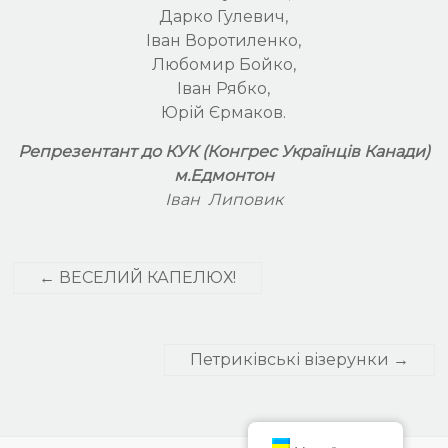
Дарко Гулевич,
Іван Воротиленко,
Любомир Бойко,
Іван Рябко,
Юрій Єрмаков.
Репрезентант до КУК (Конгрес Українців Канади)
м.Едмонтон
Іван Липовик
←
ВЕСЕЛИЙ КАПЕЛЮХ!
Петриківські візерунки
→