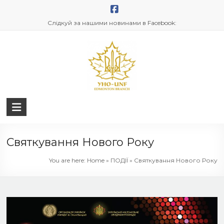
Skip
to
Слідкуй за нашими новинами в Facebook:
content
UNF
Edmonton
Святкування Нового Року
You are here:
Home
»
ПОДІЇ
»
Святкування Нового Року