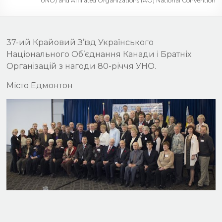
UNO) and Affiliated Organizations (AO) National Convention
37-ий Крайовий З’їзд Українського
Національного Об’єднання Канади і Братніх
Організацій з нагоди 80-річчя УНО.
Місто Едмонтон