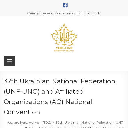
Skip
to
Слідкуй за нашими новинами в Facebook:
content
UNF
Edmonton
37th Ukrainian National Federation
(UNF-UNO) and Affiliated
Organizations (AO) National
Convention
You are here:
Home
»
ПОДІЇ
»
37th Ukrainian National Federation (UNF-